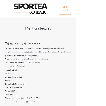
ME
NU
Mentions légales
Editeur du site internet
Le site est édité par SPORTEA CONSEIL, entreprise individuelle.
Le directeur de la publication est Madame Ségolène Graichi en sa
qualité de Fondatrice et Dirigeante.
Email de contact :
contact@sportea-conseil.com
Téléphone de
contact :
07 81 16 80 40
N° SIREN :
985205335
HEBERGEUR :
WIX.COM
GoDaddy.com, LLC
ADRESSE :
DomainsByProxy.com
2155 E Warner Rd
Tempe 85284
Arizona (US)
Téléphone de contact :
+1.4806242599
Email de contact :
abuse@godaddy.com