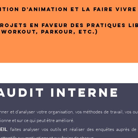
tion d'animation et la faire vivre
rojets en faveur des pratiques li
 workout, parkour, etc.)
AUDIT INTERNE
er et d'analyser votre organisation, vos méthodes de travail, vos outi
tionne et sur ce qui peut être amélioré.
EIL
, faites analyser vos outils et réaliser des enquêtes auprès de 
ttentifs aux motivations et aux freins de chacun.