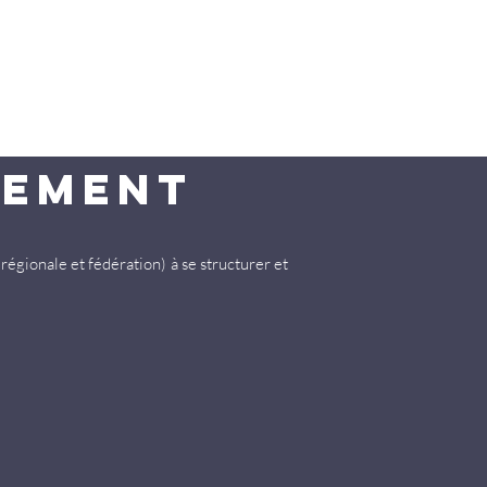
pement
régionale et fédération) à se structurer et