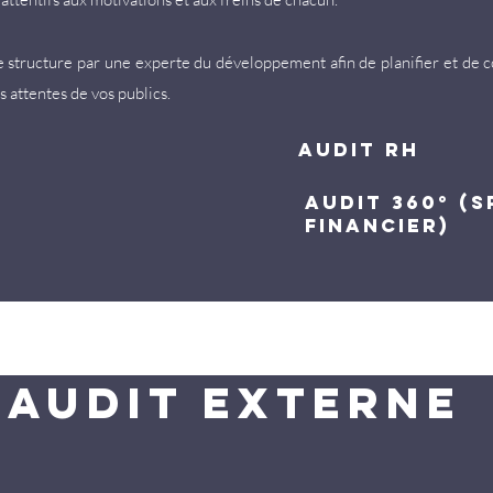
e structure par une experte du développement afin de planifier et de c
s attentes de vos publics.
audit RH
audit 360° (s
financier)
AUDIT externe