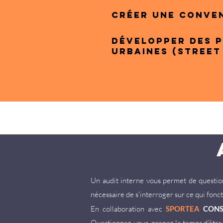
créer une conven
développer des p
urbaines (street
Un audit interne vous permet de questionn
nécessaire de s'interroger sur ce qui fonc
En collaboration avec
SPORTEA
CONS
Questionnez-vous, prenez le temps d'être a