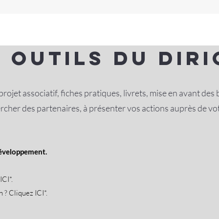
à outils du dir
 projet associatif, fiches pratiques, livrets, mise en avant de
her des partenaires, à présenter vos actions auprès de votre
 développement.
ICI*
.
n ? Cliquez
ICI
*.