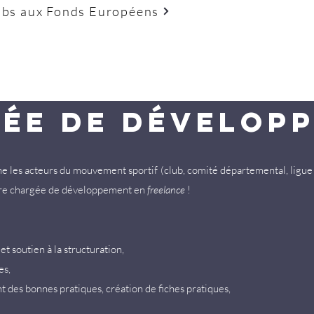
lubs aux Fonds Européens
ée de dévelop
ne les acteurs du mouvement sportif (club, comité départemental, ligue 
otre chargée de développement en
freelance
!
t soutien à la structuration,
es,
t des bonnes pratiques, création de fiches pratiques,