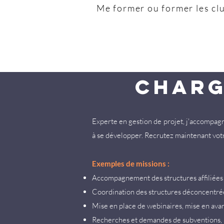
Me former ou former les c
charg
Experte en ge
stion de projet, j'accompag
à se développer. Recrutez maintenant v
Exemples de missions :
Accompagnement des structures affiliées e
Coordination des structures déconcentré
Mise en place de webinaires, mise en avan
Recherches et demandes de subventions,