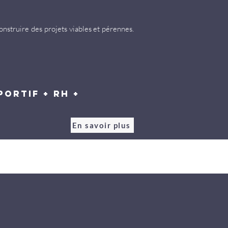
onstruire des projets viables et pérennes.
portif + RH +
En savoir plus