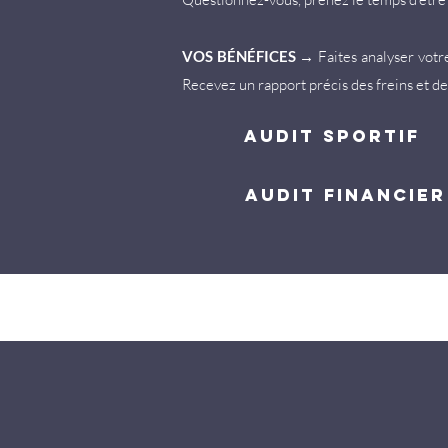
VOS BÉNÉFICES
→
Faites analyser votr
Recevez un rapport précis des freins et de
audit sportif
audit financier